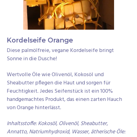
n
e
s
n
p
r
Kordelseife Orange
i
n
Diese palmölfreie, vegane Kordelseife bringt
g
Sonne in die Dusche!
e
n
Wertvolle Öle wie Olivenöl, Kokosöl und
Sheabutter pflegen die Haut und sorgen für
Feuchtigkeit. Jedes Seifenstück ist ein 100%
handgemachtes Produkt, das einen zarten Hauch
von Orange hinterlässt
.
Inhaltsstoffe: Kokosöl, Olivenöl, Sheabutter,
Annatto,
Natriumhydroxid, Wasser, ätherische Öle: