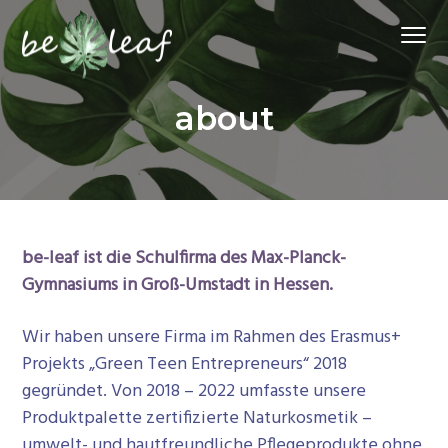
Z
S
Z
Menu
u
k
u
r
i
r
Schülerfirma
Be-Leaf
H
p
F
|
about
Student
a
t
u
Company
u
o
ß
p
m
z
t
a
e
n
i
i
a
n
l
be-leaf ist die Schulfirma des Max-Planck-
v
c
e
Gymnasiums in Groß-Umstadt in Hessen.
i
o
s
g
n
p
Wir haben unsere Firma im Rahmen des Erasmus+
a
t
r
Projekts „Green Teen Entrepreneurs“ 2018
t
e
i
gegründet. Von 2018 – 2022 umfasste unsere
i
n
n
Produktpalette zertifizierte Naturkosmetik –
o
t
g
umwelt- und hautfreundliche Pflegeprodukte ohne