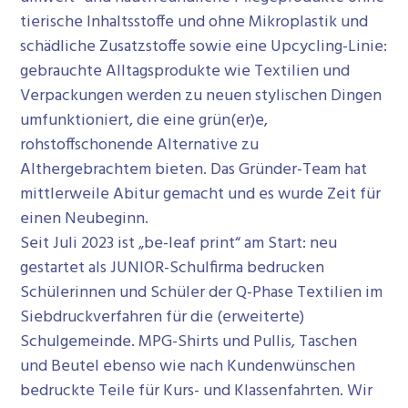
n
e
tierische Inhaltsstoffe und ohne Mikroplastik und
s
n
schädliche Zusatzstoffe sowie eine Upcycling-Linie:
p
gebrauchte Alltagsprodukte wie Textilien und
r
Verpackungen werden zu neuen stylischen Dingen
i
umfunktioniert, die eine grün(er)e,
n
rohstoffschonende Alternative zu
g
Althergebrachtem bieten. Das Gründer-Team hat
e
mittlerweile Abitur gemacht und es wurde Zeit für
n
einen Neubeginn.
Seit Juli 2023 ist „be-leaf print“ am Start: neu
gestartet als JUNIOR-Schulfirma bedrucken
Schülerinnen und Schüler der Q-Phase Textilien im
Siebdruckverfahren für die (erweiterte)
Schulgemeinde. MPG-Shirts und Pullis, Taschen
und Beutel ebenso wie nach Kundenwünschen
bedruckte Teile für Kurs- und Klassenfahrten. Wir